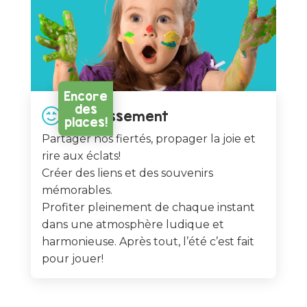
Il reste encor
quelques place
Visitez la boutique 
Encore
votre camp pour plu
des
Divertissement
places!
détails
Partager nos fiertés, propager la joie et
Inscrire mon enfan
rire aux éclats!
Créer des liens et des souvenirs
mémorables.
Profiter pleinement de chaque instant
dans une atmosphère ludique et
harmonieuse. Après tout, l’été c’est fait
pour jouer!