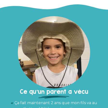
Ce qu’un parent a vécu
En tant que parents, la confiance en soi
est à la base de toutes interventions avec
nos enfants. Le fait de savoir que ma fille, qui
souffre régulièrement d'anxiété, peut vivre
des expériences qui lui permettent de
prendre confiance en elle nous a beaucoup
rassurés. Elle a appris à prendre des
initiatives sans avoir peur de se tromper.
—
Marie-Pier, mère de Rafaelle
Voir tous les témoignages